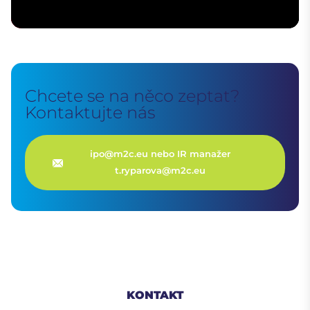
Chcete se na něco zeptat?
Kontaktujte nás
ipo@m2c.eu nebo IR manažer
t.ryparova@m2c.eu
KONTAKT