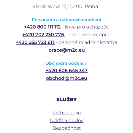
Vladislavova 17, 110 00, Praha 1
Personální a náborové oddělení
+420 800 111 112
- linka pro uchazeče
+420 702 230 776
- náborová recepce
+420 255 723 611
- personální administrativa
prace@m2c.eu
Obchodní oddělení
+420 606 645 347
obchod@m2c.eu
SLUŽBY
Technologie
Údržba budov
Bezpečnost