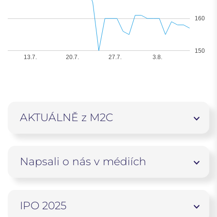
160
150
13.7.
20.7.
27.7.
3.8.
AKTUÁLNĚ z M2C
Napsali o nás v médiích
IPO 2025