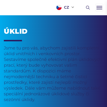
CZ
ÚKLID
Jsme tu pro vás, abychom zajistili kompletní
úklid vnitřních i venkovních prostor.
Sestavíme společně efektivní plán úklidových
prací, který bude vyhovovat vašim
standardům. K dispozici máme
nejmodernější techniku a šetrné čisticí
prostředky, které zajistí nejlepší možný
výsledek. Dále vám můžeme nabídnout také
speciální jednorázové úklidové služby či
sezónní úklidy.