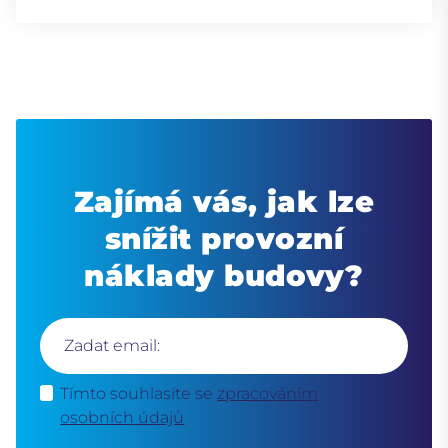
Zajímá vás, jak lze
snížit provozní
náklady budovy?
Zadat email:
Tímto souhlasíte se
zpracováním
osobních údajů