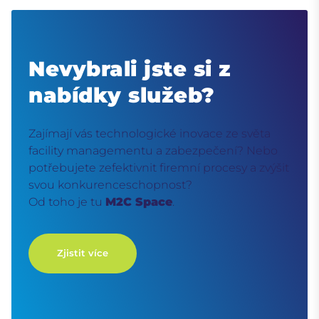
Nevybrali jste si z
nabídky služeb?
Zajímají vás technologické inovace ze světa
facility managementu a zabezpečení? Nebo
potřebujete zefektivnit firemní procesy a zvýšit
svou konkurenceschopnost?
Od toho je tu
M2C Space
.
Zjistit více