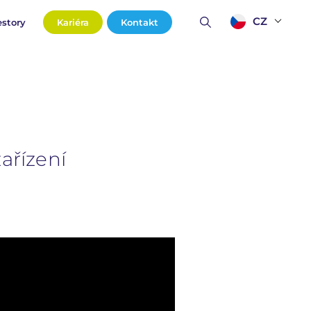
CZ
estory
Kariéra
Kontakt
ařízení