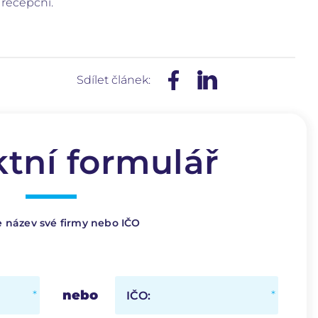
 recepční.
Sdílet článek:
tní formulář
e název své firmy nebo IČO
nebo
IČO: