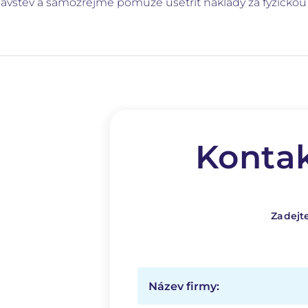
ávštěv a samozřejmě pomůže ušetřit náklady za fyzickou
Kontak
Zadejt
Název firmy: