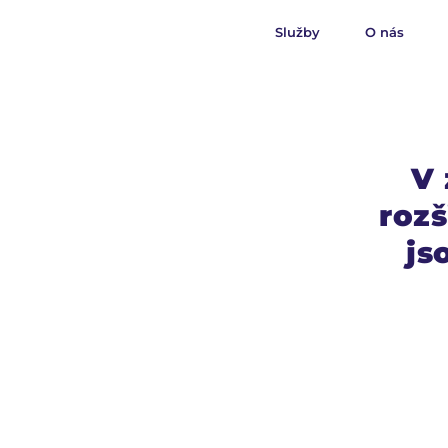
Služby
O nás
V 
rozš
js