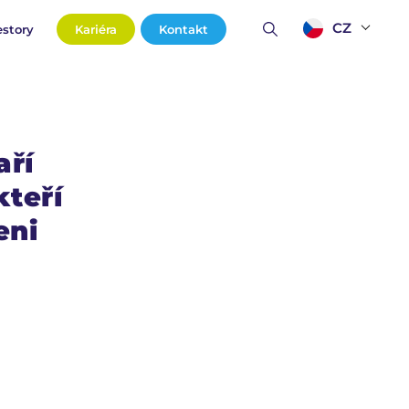
CZ
estory
Kariéra
Kontakt
aří
kteří
eni