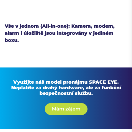
Vše v jednom (All-in-one): Kamera, modem,
alarm i úložiště jsou integrovány v jediném
boxu.
Využijte náš model pronájmu SPACE EYE.
Neplatíte za drahý hardware, ale za funkční
bezpečnostní službu.
Mám zájem