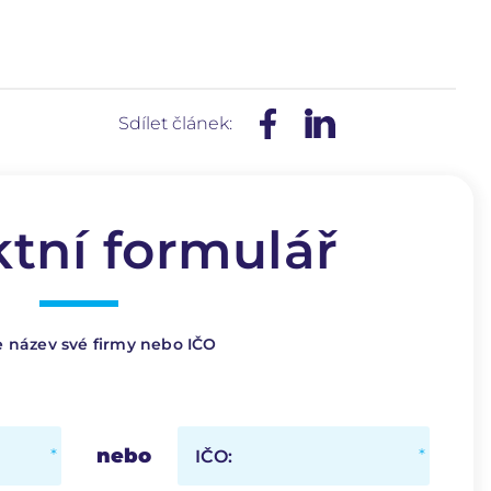
Sdílet článek:
tní formulář
e název své firmy nebo IČO
nebo
IČO: