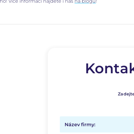
o! Více informací najdete i nás
na blogu
!
Kontak
Zadejt
Název firmy: