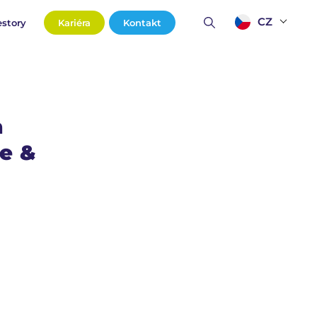
CZ
estory
Kariéra
Kontakt
a
te &