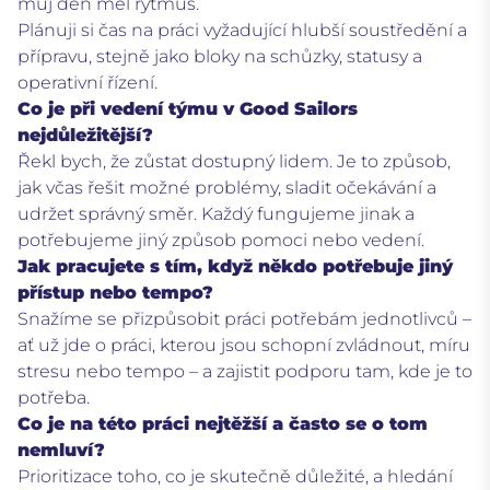
můj den měl rytmus.
Plánuji si čas na práci vyžadující hlubší soustředění a
přípravu, stejně jako bloky na schůzky, statusy a
operativní řízení.
Co je při vedení týmu v Good Sailors
nejdůležitější?
Řekl bych, že zůstat dostupný lidem. Je to způsob,
jak včas řešit možné problémy, sladit očekávání a
udržet správný směr. Každý fungujeme jinak a
potřebujeme jiný způsob pomoci nebo vedení.
Jak pracujete s tím, když někdo potřebuje jiný
přístup nebo tempo?
Snažíme se přizpůsobit práci potřebám jednotlivců –
ať už jde o práci, kterou jsou schopní zvládnout, míru
stresu nebo tempo – a zajistit podporu tam, kde je to
potřeba.
Co je na této práci nejtěžší a často se o tom
nemluví?
Prioritizace toho, co je skutečně důležité, a hledání