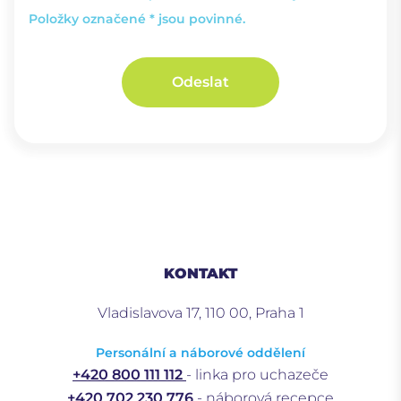
Položky označené * jsou povinné.
Odeslat
KONTAKT
Vladislavova 17, 110 00, Praha 1
Personální a náborové oddělení
+420 800 111 112
- linka pro uchazeče
+420 702 230 776
- náborová recepce