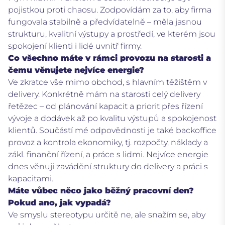
pojistkou proti chaosu. Zodpovídám za to, aby firma
fungovala stabilně a předvídatelně – měla jasnou
strukturu, kvalitní výstupy a prostředí, ve kterém jsou
spokojení klienti i lidé uvnitř firmy.
Co všechno máte v rámci provozu na starosti a
čemu věnujete nejvíce energie?
Ve zkratce vše mimo obchod, s hlavním těžištěm v
delivery. Konkrétně mám na starosti celý delivery
řetězec – od plánování kapacit a priorit přes řízení
vývoje a dodávek až po kvalitu výstupů a spokojenost
klientů. Součástí mé odpovědnosti je také backoffice
provoz a kontrola ekonomiky, tj. rozpočty, náklady a
zákl. finanční řízení, a práce s lidmi. Nejvíce energie
dnes věnuji zavádění struktury do delivery a práci s
kapacitami.
Máte vůbec něco jako běžný pracovní den?
Pokud ano, jak vypadá?
Ve smyslu stereotypu určitě ne, ale snažím se, aby