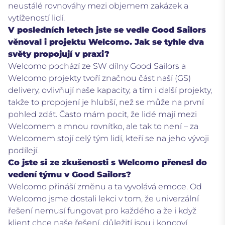
neustálé rovnováhy mezi objemem zakázek a
vytížeností lidí.
V posledních letech jste se vedle Good Sailors
věnoval i projektu Welcomo. Jak se tyhle dva
světy propojují v praxi?
Welcomo pochází ze SW dílny Good Sailors a
Welcomo projekty tvoří značnou část naší (GS)
delivery, ovlivňují naše kapacity, a tím i další projekty,
takže to propojení je hlubší, než se může na první
pohled zdát. Často mám pocit, že lidé mají mezi
Welcomem a mnou rovnítko, ale tak to není – za
Welcomem stojí celý tým lidí, kteří se na jeho vývoji
podílejí.
Co jste si ze zkušenosti s Welcomo přenesl do
vedení týmu v Good Sailors?
Welcomo přináší změnu a ta vyvolává emoce. Od
Welcomo jsme dostali lekci v tom, že univerzální
řešení nemusí fungovat pro každého a že i když
klient chce naše řešení, důležití jsou i koncoví