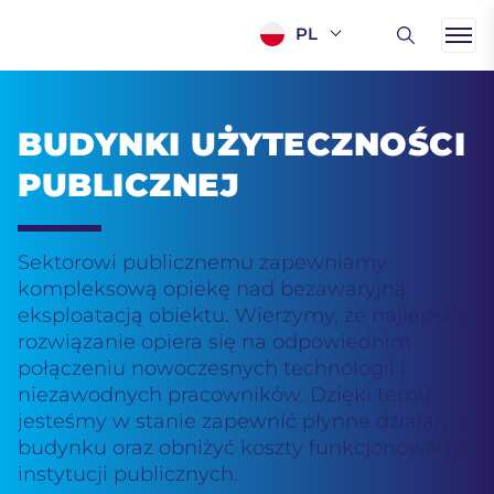
PL
BUDYNKI UŻYTECZNOŚCI
PUBLICZNEJ
Sektorowi publicznemu zapewniamy
kompleksową opiekę nad bezawaryjną
eksploatacją obiektu. Wierzymy, że najlepsze
rozwiązanie opiera się na odpowiednim
połączeniu nowoczesnych technologii i
niezawodnych pracowników. Dzięki temu
jesteśmy w stanie zapewnić płynne działanie
budynku oraz obniżyć koszty funkcjonowania
instytucji publicznych.