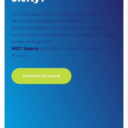
Czy interesują Cię innowacje technologiczne
ze świata zarządzania obiektami
bezpieczeństwa? A może chcesz usprawnić
swoje zadania korporacyjne i zwiększyć swoją
konkurencyjność?
M2C Space
pomoże Ci w tym i w wielu
innych.
Dowiedz się więcej