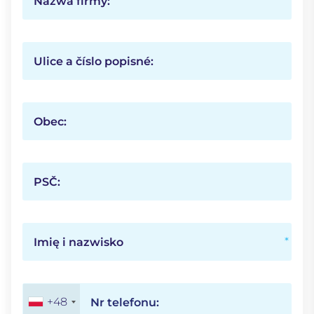
Nazwa firmy:
Ulice a číslo popisné:
Obec:
PSČ:
Imię i nazwisko
+48
Nr telefonu: