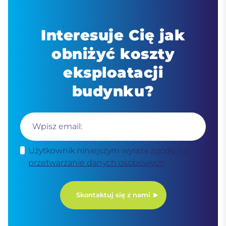
Interesuje Cię jak
obniżyć koszty
eksploatacji
budynku?
Wpisz email:
Użytkownik niniejszym wyraża zgodę na
przetwarzanie danych osobowych
Skontaktuj się z nami