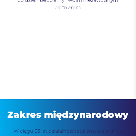
co dzień będziemy Twoim niezawodnym
partnerem.
Zakres międzynarodowy
W ciągu 33 lat działalności staliśmy się jedną z