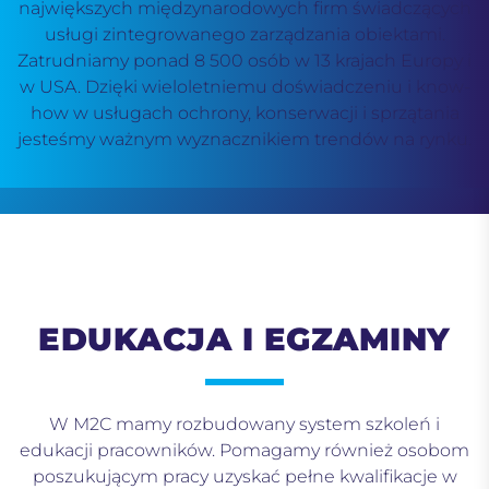
największych międzynarodowych firm świadczących
usługi zintegrowanego zarządzania obiektami.
Zatrudniamy ponad 8 500 osób w 13 krajach Europy i
w USA. Dzięki wieloletniemu doświadczeniu i know-
how w usługach ochrony, konserwacji i sprzątania
jesteśmy ważnym wyznacznikiem trendów na rynku.
EDUKACJA I EGZAMINY
W M2C mamy rozbudowany system szkoleń i
edukacji pracowników. Pomagamy również osobom
poszukującym pracy uzyskać pełne kwalifikacje w