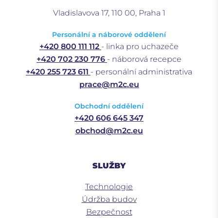
Vladislavova 17, 110 00, Praha 1
Personální a náborové oddělení
+420 800 111 112
- linka pro uchazeče
+420 702 230 776
- náborová recepce
+420 255 723 611
- personální administrativa
prace@m2c.eu
Obchodní oddělení
+420 606 645 347
obchod@m2c.eu
SLUŽBY
Technologie
Údržba budov
Bezpečnost