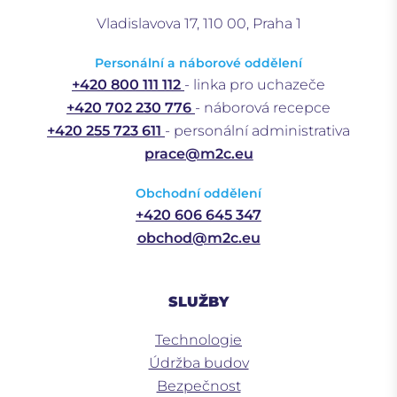
Vladislavova 17, 110 00, Praha 1
Personální a náborové oddělení
+420 800 111 112
- linka pro uchazeče
+420 702 230 776
- náborová recepce
+420 255 723 611
- personální administrativa
prace@m2c.eu
Obchodní oddělení
+420 606 645 347
obchod@m2c.eu
SLUŽBY
Technologie
Údržba budov
Bezpečnost