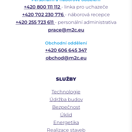
+420 800 111 112
- linka pro uchazeče
+420 702 230 776
- náborová recepce
+420 255 723 611
- personální administrativa
prace@m2c.eu
Obchodní oddělení
+420 606 645 347
obchod@m2c.eu
SLUŽBY
Technologie
Údržba budov
Bezpečnost
Úklid
Energetika
Realizace staveb