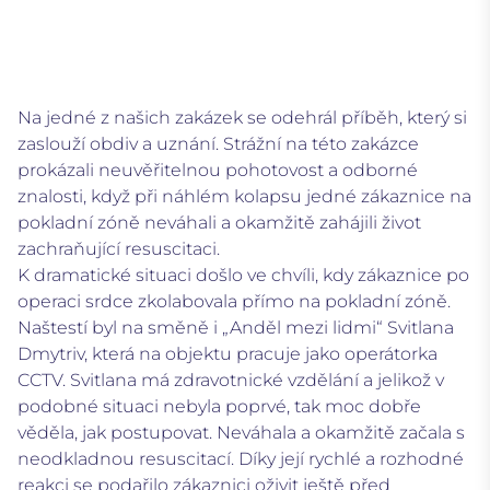
Na jedné z našich zakázek se odehrál příběh, který si
zaslouží obdiv a uznání. Strážní na této zakázce
prokázali neuvěřitelnou pohotovost a odborné
znalosti, když při náhlém kolapsu jedné zákaznice na
pokladní zóně neváhali a okamžitě zahájili život
zachraňující resuscitaci.
K dramatické situaci došlo ve chvíli, kdy zákaznice po
operaci srdce zkolabovala přímo na pokladní zóně.
Naštestí byl na směně i „Anděl mezi lidmi“ Svitlana
Dmytriv, která na objektu pracuje jako operátorka
CCTV. Svitlana má zdravotnické vzdělání a jelikož v
podobné situaci nebyla poprvé, tak moc dobře
věděla, jak postupovat. Neváhala a okamžitě začala s
neodkladnou resuscitací. Díky její rychlé a rozhodné
reakci se podařilo zákaznici oživit ještě před