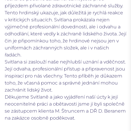
příjezdem přivolané zdravotnické záchranné služby.
Tento hrdinský ukazuje, jak důležitá je rychlá reakce
v kritických situacích. Svitlana prokázala nejen
výjimečné profesionální dovednosti, ale i odvahu a
odhodlání, které vedly k záchraně lidského života. Její
čin je připomínkou toho, že hrdinové nejsou jen v
uniformách záchranných složek, ale i v našich
řadách.
Svitlana si zaslouží naše nejhlubší uznání a vděčnost.
Její odvaha, profesionální přístup a připravenost jsou
inspirací pro nás všechny. Tento příběh je důkazem
toho, že včasná pomoc a správné jednání mohou
zachránit lidský život.
Děkujeme Svitlaně a jako vyjádření naší úcty k její
neocenitelné práci a obětavosti jsme jí byli společně
se zástupcem klienta M. Štruncem a DŘ D. Beranem
na zakázce osobně poděkovat.