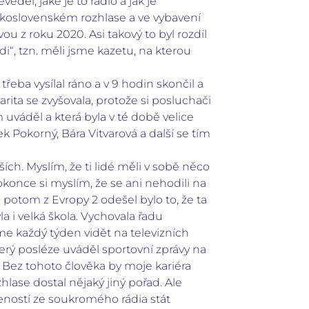
děl, jaké je to rádio a jak je
Československém rozhlase a ve vybavení
u z roku 2020. Asi takový to byl rozdíl
i“, tzn. měli jsme kazetu, na kterou
eba vysílal ráno a v 9 hodin skončil a
larita se zvyšovala, protože si posluchači
 uváděl a která byla v té době velice
ek Pokorný, Bára Vitvarová a další se tím
h. Myslím, že ti lidé měli v sobě něco
 dokonce si myslím, že se ani nehodili na
m potom z Evropy 2 odešel bylo to, že ta
a i velká škola. Vychovala řadu
me každý týden vidět na televizních
erý posléze uváděl sportovní zprávy na
. Bez tohoto člověka by moje kariéra
lase dostal nějaký jiný pořad. Ale
eností ze soukromého rádia stát