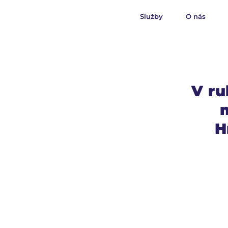
Služby
O nás
V ru
H