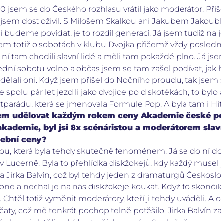
 jsem se do Českého rozhlasu vrátil jako moderátor. Při
 jsem dost oživil. S Milošem Skalkou ani Jakubem Jako
si budeme povídat, je to rozdíl generací. Já jsem tudíž na 
sem totiž o sobotách v klubu Dvojka přičemž vždy poslední
a ní tam chodili slavní lidé a měli tam pokaždé plno. Já jse
dní sobotu volno a občas jsem se tam zašel podívat, jak hraj
o dělali oni. Když jsem přišel do Nočního proudu, tak jsem
spolu pár let jezdili jako dvojice po diskotékách, to bylo 
tparádu, která se jmenovala Formule Pop. A byla tam i H
padem udělovat každým rokem ceny Akademie české p
akademie, byl jsi 8x scénáristou a moderátorem sla
dební ceny?
ádou, která byla tehdy skutečně fenoménem. Já se do ní d
 v Lucerně. Byla to přehlídka diskžokejů, kdy každý musel
a Jirka Balvín, což byl tehdy jeden z dramaturgů Českoslo
upné a nechal je na nás diskžokeje koukat. Když to skončilo,
u. Chtěl totiž vyměnit moderátory, kteří ji tehdy uváděli. A
aty, což mě tenkrát pochopitelně potěšilo. Jirka Balvín za