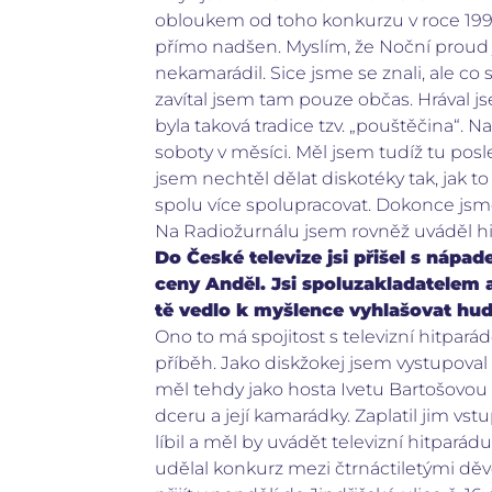
obloukem od toho konkurzu v roce 1990
přímo nadšen. Myslím, že Noční proud
nekamarádil. Sice jsme se znali, ale co 
zavítal jsem tam pouze občas. Hrával j
byla taková tradice tzv. „pouštěčina“. N
soboty v měsíci. Měl jsem tudíž tu posle
jsem nechtěl dělat diskotéky tak, jak t
spolu více spolupracovat. Dokonce jsme 
Na Radiožurnálu jsem rovněž uváděl hi
Do České televize jsi přišel s ná
ceny Anděl. Jsi spoluzakladatelem 
tě vedlo k myšlence vyhlašovat hu
Ono to má spojitost s televizní hitpar
příběh. Jako diskžokej jsem vystupoval
měl tehdy jako hosta Ivetu Bartošovou 
dceru a její kamarádky. Zaplatil jim vst
líbil a měl by uvádět televizní hitparád
udělal konkurz mezi čtrnáctiletými děvč