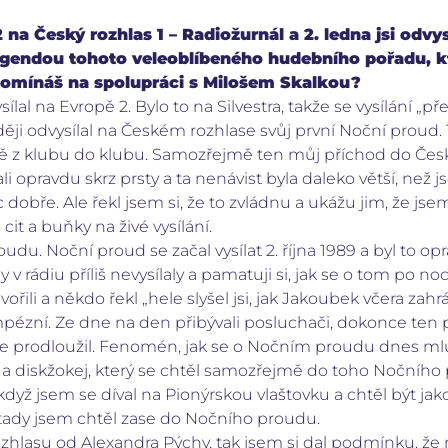
2 na Český rozhlas 1 – Radiožurnál a 2. ledna jsi odv
 legendou tohoto veleoblíbeného hudebního pořadu, kt
omínáš na spolupráci s Milošem Skalkou?
sílal na Evropě 2. Bylo to na Silvestra, takže se vysílání „p
zději odvysílal na Českém rozhlase svůj první Noční proud
rostě z klubu do klubu. Samozřejmě ten můj příchod do Če
li opravdu skrz prsty a ta nenávist byla daleko větší, než 
bře. Ale řekl jsem si, že to zvládnu a ukážu jim, že jse
cit a buňky na živé vysílání.
du. Noční proud se začal vysílat 2. října 1989 a byl to opr
 v rádiu příliš nevysílaly a pamatuji si, jak se o tom po n
ořili a někdo řekl „hele slyšel jsi, jak Jakoubek včera zahr
pompézní. Ze dne na den přibývali posluchači, dokonce ten
le prodloužil. Fenomén, jak se o Nočním proudu dnes mluv
č a diskžokej, který se chtěl samozřejmě do toho Nočního 
když jsem se díval na Pionýrskou vlaštovku a chtěl být ja
 tady jsem chtěl zase do Nočního proudu.
zhlasu od Alexandra Pýchy, tak jsem si dal podmínku, že 