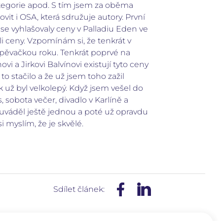
kategorie apod. S tím jsem za oběma
it i OSA, která sdružuje autory. První
 vyhlašovaly ceny v Palladiu Eden ve
li ceny. Vzpomínám si, že tenkrát v
 Zpěvačkou roku. Tenkrát poprvé na
i a Jirkovi Balvínovi existují tyto ceny
to stačilo a že už jsem toho zažil
ík už byl velkolepý. Když jsem vešel do
 sobota večer, divadlo v Karlíně a
 uváděl ještě jednou a poté už opravdu
 myslím, že je skvělé.
Sdílet článek: