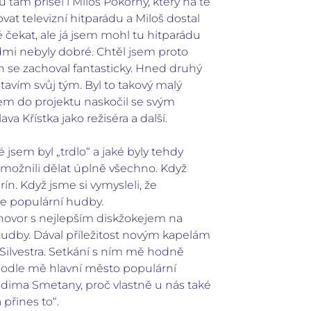
u tam přišel i Miloš Pokorný, který na té
at televizní hitparádu a Miloš dostal
 čekat, ale já jsem mohl tu hitparádu
lidmi nebyly dobré. Chtěl jsem proto
ín se zachoval fantasticky. Hned druhý
stavím svůj tým. Byl to takový malý
em do projektu naskočil se svým
a Křístka jako režiséra a další.
sem byl „trdlo“ a jaké byly tehdy
umožnili dělat úplně všechno. Když
n. Když jsme si vymysleli, že
ie populární hudby.
ozhovor s nejlepším diskžokejem na
udby. Dával příležitost novým kapelám
a Silvestra. Setkání s ním mě hodně
 podle mě hlavní město populární
 Radima Smetany, proč vlastně u nás také
přines to“.