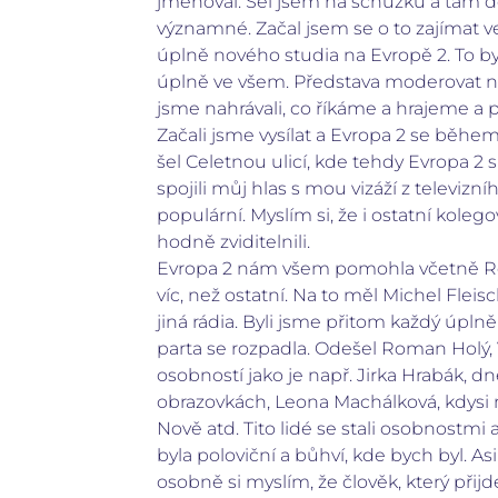
jmenoval. Šel jsem na schůzku a tam dos
významné. Začal jsem se o to zajímat ve
úplně nového studia na Evropě 2. To byl
úplně ve všem. Představa moderovat na 
jsme nahrávali, co říkáme a hrajeme a p
Začali jsme vysílat a Evropa 2 se běhe
šel Celetnou ulicí, kde tehdy Evropa 2 sí
spojili můj hlas s mou vizáží z televizn
populární. Myslím si, že i ostatní koleg
hodně zviditelnili.
Evropa 2 nám všem pomohla včetně Roma
víc, než ostatní. Na to měl Michel Fleisc
jiná rádia. Byli jsme přitom každý úplně
parta se rozpadla. Odešel Roman Holý, V
osobností jako je např. Jirka Hrabák, 
obrazovkách, Leona Machálková, kdysi m
Nově atd. Tito lidé se stali osobnostmi
byla poloviční a bůhví, kde bych byl. A
osobně si myslím, že člověk, který př