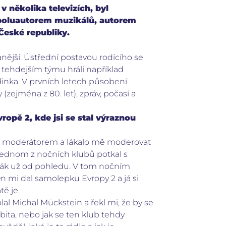
 několika televizích, byl
spoluautorem muzikálů, autorem
České republiky.
anější. Ústřední postavou rodícího se
v tehdejším týmu hráli například
dinka. V prvních letech působení
zejména z 80. let), zpráv, počasí a
opě 2, kde jsi se stal výraznou
diu moderátorem a lákalo mě moderovat
v jednom z nočních klubů potkal s
ěták už od pohledu. V tom nočním
n mi dal samolepku Evropy 2 a já si
tě je.
al Michal Mückstein a řekl mi, že by se
bita, nebo jak se ten klub tehdy