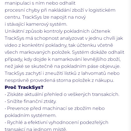
manipulaci s ním nebo odhalit
procesní chyby při nakládání zboží v logistickém
centru. TrackSys lze napojit na nový
i stávající kamerový systém.
Unikátní způsob kontroly pokladních účtenek
TrackSys má schopnost analyzovat v jednu chvíli jak
video z konkrétní pokladny, tak účtenku včetně
všech markovaných položek. Systém dokáže odhalit
případy, kdy dojde k namarkování levnějšího zboží,
než jaké se skutečně na pokladním páse objevuje.
TrackSys zachytí i zneužití lístků z lahvomatů nebo
nesprávně provedená storna položek z nákupu.
Proč TrackSys?
• Získáte aktuální přehled o veškerých transakcích.
• Snížíte finanční ztráty.
• Prevence před machinací se zbožím nebo
pokladním systémem.
• Rychlé a efektivní vyhodnocení podezřelých
transakcí na jednom místě.