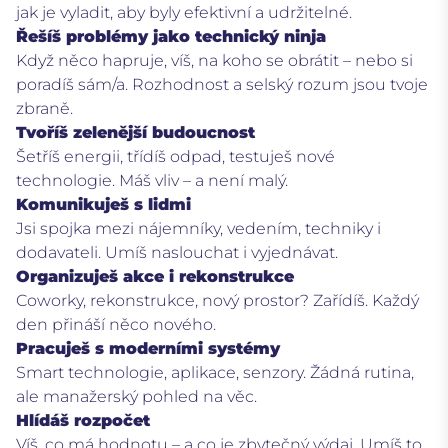
jak je vyladit, aby byly efektivní a udržitelné.
Řešíš problémy jako technický ninja
Když něco hapruje, víš, na koho se obrátit – nebo si
poradíš sám/a. Rozhodnost a selský rozum jsou tvoje
zbraně.
Tvoříš zelenější budoucnost
Šetříš energii, třídíš odpad, testuješ nové
technologie. Máš vliv – a není malý.
Komunikuješ s lidmi
Jsi spojka mezi nájemníky, vedením, techniky i
dodavateli. Umíš naslouchat i vyjednávat.
Organizuješ akce i rekonstrukce
Coworky, rekonstrukce, nový prostor? Zařídíš. Každý
den přináší něco nového.
Pracuješ s moderními systémy
Smart technologie, aplikace, senzory. Žádná rutina,
ale manažerský pohled na věc.
Hlídáš rozpočet
Víš, co má hodnotu – a co je zbytečný výdaj. Umíš to