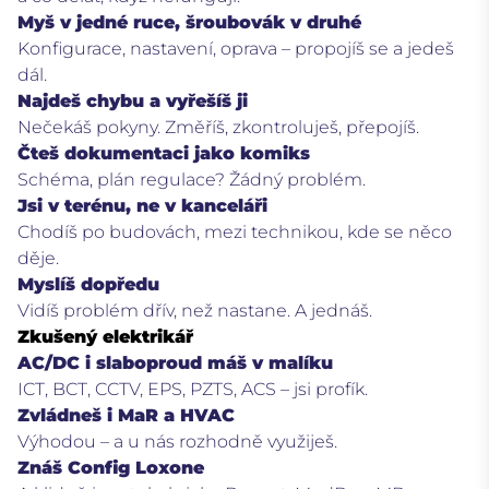
Myš v jedné ruce, šroubovák v druhé
Konfigurace, nastavení, oprava – propojíš se a jedeš
dál.
Najdeš chybu a vyřešíš ji
Nečekáš pokyny. Změříš, zkontroluješ, přepojíš.
Čteš dokumentaci jako komiks
Schéma, plán regulace? Žádný problém.
Jsi v terénu, ne v kanceláři
Chodíš po budovách, mezi technikou, kde se něco
děje.
Myslíš dopředu
Vidíš problém dřív, než nastane. A jednáš.
Zkušený elektrikář
AC/DC i slaboproud máš v malíku
ICT, BCT, CCTV, EPS, PZTS, ACS – jsi profík.
Zvládneš i MaR a HVAC
Výhodou – a u nás rozhodně využiješ.
Znáš Config Loxone