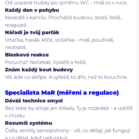
Od ucpané trubky po výměnu WC – máš to v ruce.
Každý den v pohybu
Nesedíš v kanclu. Procházíš budovu, lezeš, řešíš,
reaguješ.
Nářadí je tvůj parťák
Vrtačka, hasák, klíče, izolačka – máš, používáš,
neztratíš.
Blesková reakce
Porucha? Nečekáš. Vyrážíš a řešíš.
Znám každý kout budovy
Víš, kde co skřípe. A vyřešíš to dřív, než to bouchne.
Specialista MaR (měření a regulace)
Dáváš technice smysl
Bez tebe by stroje jen blikaly. Ty je rozjedeš – a udržíš
v chodu.
Rozumíš systému
Čidla, ventily, servopohony – víš, co dělají, jak fungují
a co dělat, když nefungují.