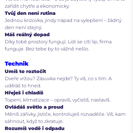
zařídit chytře a ekonomicky.
Tvůj den není rutina
Jednou krizovka, jindy nápad na vylepšení – žádný
den není stejný.
Máš reálný dopad
Díky tobě prostory fungují. Lidi se cítí líp, firma
funguje. Bez tebe by to vážně nešlo.
Technik
Umíš to roztočit
Dveře vržou? Zásuvka nejde? Ty víš, co s tím. A
uděláš to hned.
Hřeješ i chladíš
Topení, klimatizace – opravíš, vyčistíš, nastavíš.
Ovládáš světlo a proud
Měníš zářivky, jističe, kontroluješ rozvaděče. Víš, kam
sáhnout, když to zkratuje.
Rozumíš vodě i odpadu