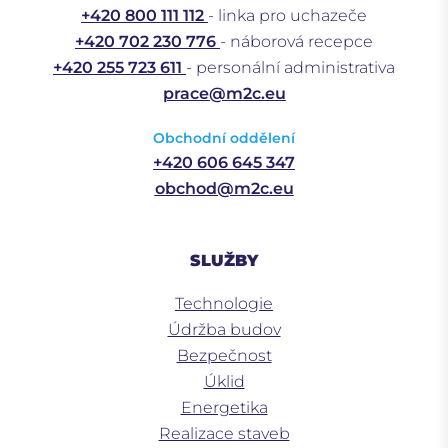
+420 800 111 112
- linka pro uchazeče
+420 702 230 776
- náborová recepce
+420 255 723 611
- personální administrativa
prace@m2c.eu
Obchodní oddělení
+420 606 645 347
obchod@m2c.eu
SLUŽBY
Technologie
Údržba budov
Bezpečnost
Úklid
Energetika
Realizace staveb