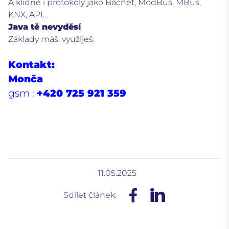
A klidně i protokoly jako Bacnet, ModBus, MBus,
KNX, API…
Java tě nevyděsí
Základy máš, využiješ.
Kontakt:
Monča
gsm :
+420 725 921 359
11.05.2025
Sdílet článek: