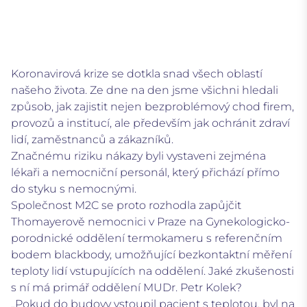
Koronavirová krize se dotkla snad všech oblastí
našeho života. Ze dne na den jsme všichni hledali
způsob, jak zajistit nejen bezproblémový chod firem,
provozů a institucí, ale především jak ochránit zdraví
lidí, zaměstnanců a zákazníků.
Značnému riziku nákazy byli vystaveni zejména
lékaři a nemocniční personál, který přichází přímo
do styku s nemocnými.
Společnost M2C se proto rozhodla zapůjčit
Thomayerově nemocnici v Praze na Gynekologicko-
porodnické oddělení termokameru s referenčním
bodem blackbody, umožňující bezkontaktní měření
teploty lidí vstupujících na oddělení. Jaké zkušenosti
s ní má primář oddělení MUDr. Petr Kolek?
„Pokud do budovy vstoupil pacient s teplotou, byl na