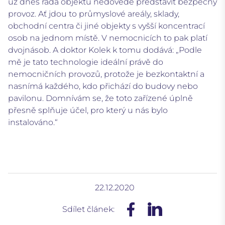
už dnes řada objektů nedovede představit bezpečný
provoz. Ať jdou to průmyslové areály, sklady,
obchodní centra či jiné objekty s vyšší koncentrací
osob na jednom místě. V nemocnicích to pak platí
dvojnásob. A doktor Kolek k tomu dodává: „Podle
mě je tato technologie ideální právě do
nemocničních provozů, protože je bezkontaktní a
nasnímá každého, kdo přichází do budovy nebo
pavilonu. Domnívám se, že toto zařízené úplně
přesně splňuje účel, pro který u nás bylo
instalováno.“
22.12.2020
Sdílet článek: