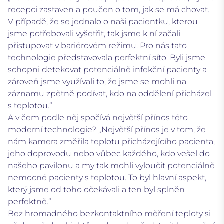
recepci zastaven a poučen o tom, jak se má chovat.
V případě, že se jednalo o naši pacientku, kterou
jsme potřebovali vyšetřit, tak jsme k ní začali
přistupovat v bariérovém režimu. Pro nás tato
technologie představovala perfektní síto. Byli jsme
schopni detekovat potenciálně infekční pacienty a
zároveň jsme využívali to, že jsme se mohli na
záznamu zpětně podívat, kdo na oddělení přicházel
s teplotou.“
A v čem podle něj spočívá největší přínos této
moderní technologie? „Největší přínos je v tom, že
nám kamera změřila teplotu přicházejícího pacienta,
jeho doprovodu nebo vůbec každého, kdo vešel do
našeho pavilonu a my tak mohli vyloučit potenciálně
nemocné pacienty s teplotou. To byl hlavní aspekt,
který jsme od toho očekávali a ten byl splněn
perfektně.“
Bez hromadného bezkontaktního měření teploty si