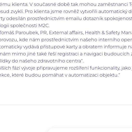
tému klienta. V současné době tak mohou zaměstnanci To
sud zvyklí. Pro klienta jsme rovněž vytvořili automatický 
arty odesílán prostřednictvím emailu dotazník spokojenos
logii společnosti M2C.
Tomáš Paroubek, PR, External affairs, Health & Safety M
rovozu, kde nám prostřednictvím našeho interního oper
automaticky vydává přístupové karty a obratem informuje 
nám mimo jiné také řeší registraci a navigaci budoucích 
hlídky do našeho zdravotního centra“.
ších fází vývoje připravujeme rozšíření funkcionality, ja
 funkce, které budou pomáhat v automatizaci objektu.“