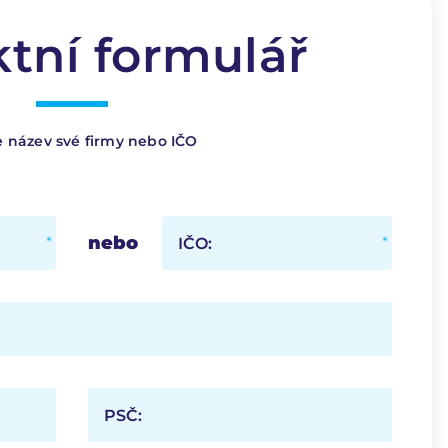
tní formulář
e název své firmy nebo IČO
nebo
IČO:
PSČ: