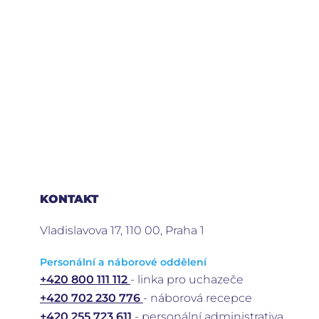
KONTAKT
Vladislavova 17, 110 00, Praha 1
Personální a náborové oddělení
+420 800 111 112
- linka pro uchazeče
+420 702 230 776
- náborová recepce
+420 255 723 611
- personální administrativa