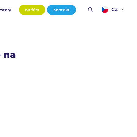
CZ
estory
Kariéra
Kontakt
ě na