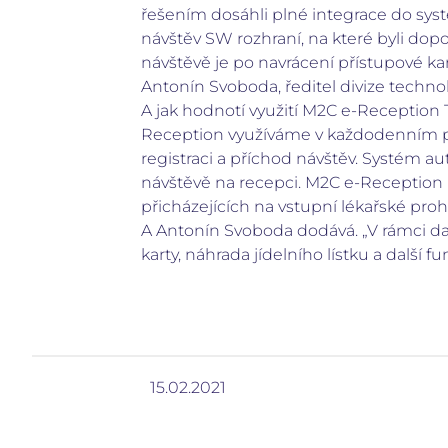
řešením dosáhli plné integrace do sys
návštěv SW rozhraní, na které byli dopo
návštěvě je po navrácení přístupové k
Antonín Svoboda, ředitel divize techno
A jak hodnotí využití M2C e-Reception 
Reception využíváme v každodenním p
registraci a příchod návštěv. Systém 
návštěvě na recepci. M2C e-Reception 
přicházejících na vstupní lékařské pro
A Antonín Svoboda dodává. „V rámci dal
karty, náhrada jídelního lístku a další
15.02.2021