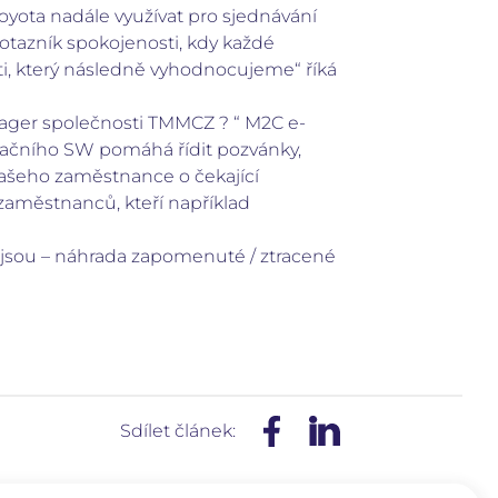
yota nadále využívat pro sjednávání
dotazník spokojenosti, kdy každé
ti, který následně vyhodnocujeme“ říká
anager společnosti TMMCZ ? “ M2C e-
ačního SW pomáhá řídit pozvánky,
našeho zaměstnance o čekající
zaměstnanců, kteří například
ko jsou – náhrada zapomenuté / ztracené
Sdílet článek: