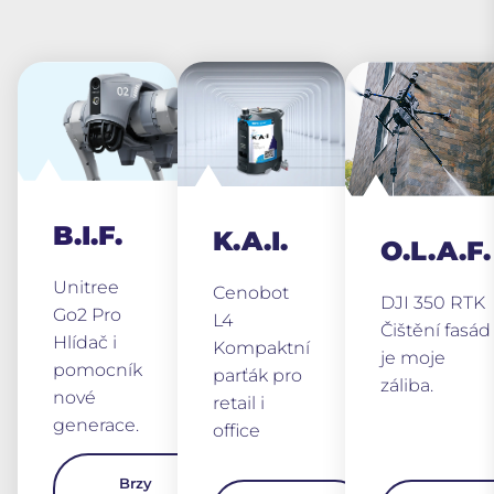
B.I.F.
K.A.I.
O.L.A.F.
Unitree
Cenobot
DJI 350 RTK
Go2 Pro
L4
Čištění fasád
Hlídač i
Kompaktní
je moje
pomocník
parťák pro
záliba.
nové
retail i
generace.
office
Brzy