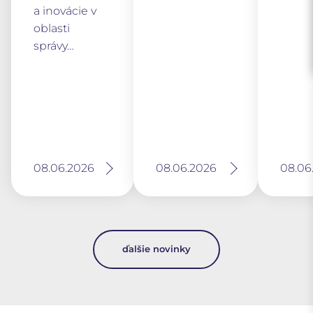
a inovácie v
oblasti
správy…
08.06.2026
08.06.2026
08.06
ďalšie novinky