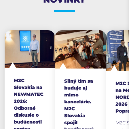
M2C
Silný tím sa
M2C 
Slovakia na
buduje aj
na M
NEWMATEC
mimo
NOR
2026:
kancelárie.
2026
Odborné
M2C
Popr
diskusie o
Slovakia
budúcnosti
spojil
M2C S
správy