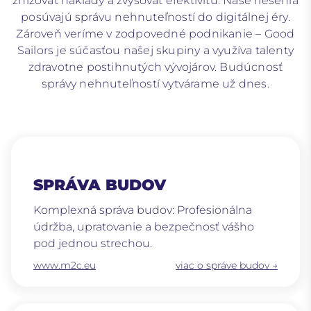
znižovať náklady a zvyšovať efektivitu. Naše riešenia
posúvajú správu nehnuteľností do digitálnej éry.
Zároveň veríme v zodpovedné podnikanie – Good
Sailors je súčasťou našej skupiny a využíva talenty
zdravotne postihnutých vývojárov. Budúcnosť
správy nehnuteľností vytvárame už dnes.
SPRÁVA BUDOV
Komplexná správa budov: Profesionálna
údržba, upratovanie a bezpečnosť vášho
pod jednou strechou.
www.m2c.eu
viac o správe budov →