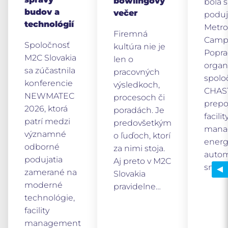
bowlingový
bola 
budov a
večer
poduj
technológií
Metr
Firemná
Camp 
Spoločnosť
kultúra nie je
Popra
M2C Slovakia
len o
organ
sa zúčastnila
pracovných
spolo
konferencie
výsledkoch,
CHAST
NEWMATEC
procesoch či
prepo
2026, ktorá
poradách. Je
facilit
patrí medzi
predovšetkým
mana
významné
o ľuďoch, ktorí
energ
odborné
za nimi stoja.
autom
podujatia
Aj preto v M2C
smart
zamerané na
Slovakia
moderné
pravidelne…
technológie,
facility
management