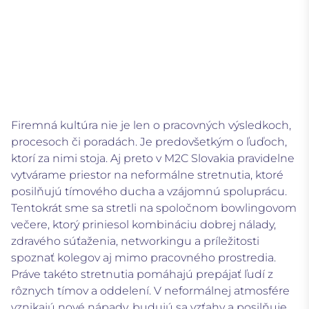
Firemná kultúra nie je len o pracovných výsledkoch,
procesoch či poradách. Je predovšetkým o ľuďoch,
ktorí za nimi stoja. Aj preto v M2C Slovakia pravidelne
vytvárame priestor na neformálne stretnutia, ktoré
posilňujú tímového ducha a vzájomnú spoluprácu.
Tentokrát sme sa stretli na spoločnom bowlingovom
večere, ktorý priniesol kombináciu dobrej nálady,
zdravého súťaženia, networkingu a príležitosti
spoznať kolegov aj mimo pracovného prostredia.
Práve takéto stretnutia pomáhajú prepájať ľudí z
rôznych tímov a oddelení. V neformálnej atmosfére
vznikajú nové nápady, budujú sa vzťahy a posilňuje