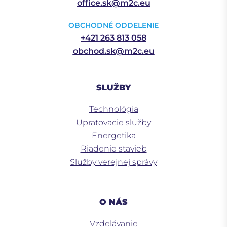
office.sk@m2c.eu
OBCHODNÉ ODDELENIE
+421 263 813 058
obchod.sk@m2c.eu
SLUŽBY
Technológia
Upratovacie služby
Energetika
Riadenie stavieb
Služby verejnej správy
O NÁS
Vzdelávanie