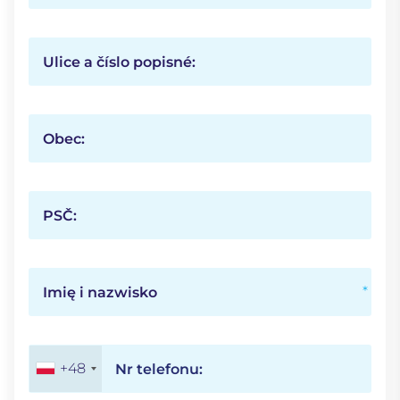
Ulice a číslo popisné:
Obec:
PSČ:
Imię i nazwisko
+48
Nr telefonu: