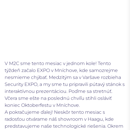
V M2C sme tento mesiac v jednom kole! Tento
týždeň začalo EXPO v Mníchove, kde samozrejme
nesmieme chýbať. Medzitým sa v Varšave rozbieha
Security EXPO, a my sme tu pripravili pútavý stánok s
interaktívnou prezentáciou. Poďme sa stretnúť.
Včera sme ešte na poslednú chvíľu stihli osláviť
koniec Oktoberfestu v Mníchove.
A pokračujeme ďalej! Neskôr tento mesiac s
radosťou otvárame náš showroom v Haagu, kde
predstavujeme naše technologické riešenia. Okrem