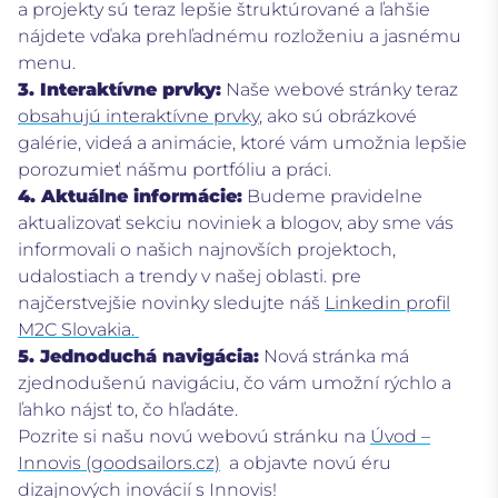
a projekty sú teraz lepšie štruktúrované a ľahšie
nájdete vďaka prehľadnému rozloženiu a jasnému
menu.
3. Interaktívne prvky:
Naše webové stránky teraz
obsahujú interaktívne prvky
, ako sú obrázkové
galérie, videá a animácie, ktoré vám umožnia lepšie
porozumieť nášmu portfóliu a práci.
4. Aktuálne informácie:
Budeme pravidelne
aktualizovať sekciu noviniek a blogov, aby sme vás
informovali o našich najnovších projektoch,
udalostiach a trendy v našej oblasti. pre
najčerstvejšie novinky sledujte náš
Linkedin profil
M2C Slovakia.
5. Jednoduchá navigácia:
Nová stránka má
zjednodušenú navigáciu, čo vám umožní rýchlo a
ľahko nájsť to, čo hľadáte.
Pozrite si našu novú webovú stránku na
Úvod –
Innovis (goodsailors.cz)
a objavte novú éru
dizajnových inovácií s Innovis!