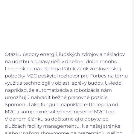
Otázku úspory energií, ľudských zdrojov a nákladov
na údržbu a opravy rieši v dnešnej dobe mnoho
firiem okolo nás. Kolega Patrik Zúrik zo slovenskej
pobočky M2C poskytol rozhovor pre Forbes na tému
využitia technológií v oblasti správy budov. Uviedol
napríklad, že automatizácia a robotizácia nám
umožňujú nahradiť bežné pracovné pozície.
Spomenul ako funguje napríklad e-Recepcia od
M2C a komplexné softvérové riešenie M2C Log.
V danom článku sa dočítame aj o dopyte po
službách facility managementu. Na našej stránke
alebo v našom showroome na prezentáciu našich