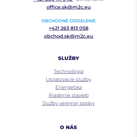
office.sk@m2c.eu
OBCHODNÉ ODDELENIE
+421 263 813 058
obchod.sk@m2c.eu
SLUŽBY
Technológia
Upratovacie služby
Energetika
Riadenie stavieb
Služby verejnej správy
O NÁS