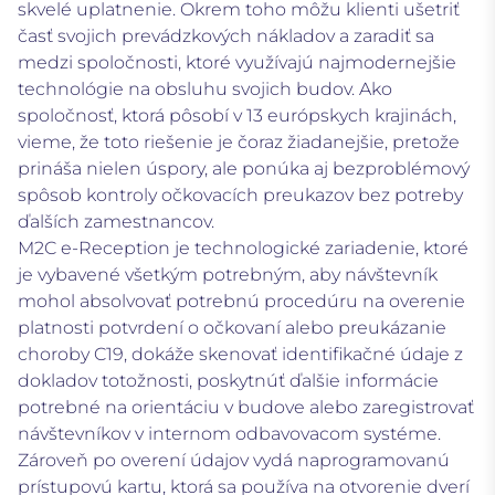
skvelé uplatnenie. Okrem toho môžu klienti ušetriť
časť svojich prevádzkových nákladov a zaradiť sa
medzi spoločnosti, ktoré využívajú najmodernejšie
technológie na obsluhu svojich budov. Ako
spoločnosť, ktorá pôsobí v 13 európskych krajinách,
vieme, že toto riešenie je čoraz žiadanejšie, pretože
prináša nielen úspory, ale ponúka aj bezproblémový
spôsob kontroly očkovacích preukazov bez potreby
ďalších zamestnancov.
M2C e-Reception je technologické zariadenie, ktoré
je vybavené všetkým potrebným, aby návštevník
mohol absolvovať potrebnú procedúru na overenie
platnosti potvrdení o očkovaní alebo preukázanie
choroby C19, dokáže skenovať identifikačné údaje z
dokladov totožnosti, poskytnúť ďalšie informácie
potrebné na orientáciu v budove alebo zaregistrovať
návštevníkov v internom odbavovacom systéme.
Zároveň po overení údajov vydá naprogramovanú
prístupovú kartu, ktorá sa používa na otvorenie dverí