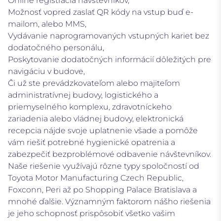
Online registrácia návštevníkov,
Možnosť vopred zaslať QR kódy na vstup buď e-
mailom, alebo MMS,
Vydávanie naprogramovaných vstupných kariet bez
dodatočného personálu,
Poskytovanie dodatočných informácií dôležitých pre
navigáciu v budove,
Či už ste prevádzkovateľom alebo majiteľom
administratívnej budovy, logistického a
priemyselného komplexu, zdravotníckeho
zariadenia alebo vládnej budovy, elektronická
recepcia nájde svoje uplatnenie všade a pomôže
vám riešiť potrebné hygienické opatrenia a
zabezpečiť bezproblémové odbavenie návštevníkov.
Naše riešenie využívajú rôzne typy spoločností od
Toyota Motor Manufacturing Czech Republic,
Foxconn, Peri až po Shopping Palace Bratislava a
mnohé ďalšie. Významným faktorom nášho riešenia
je jeho schopnosť prispôsobiť všetko vašim