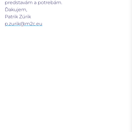
predstavám a potrebám.
Ďakujem,
Patrik Zúrik
p.zurik@m2c.eu