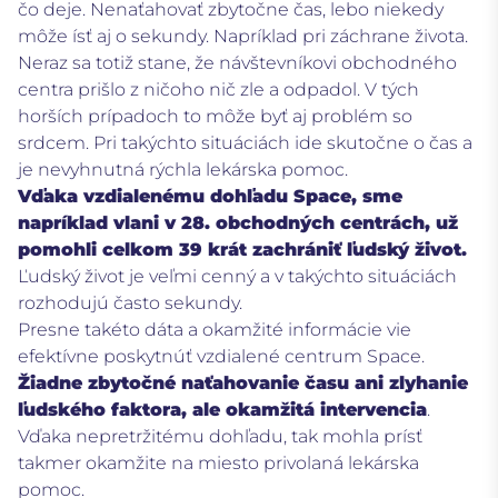
čo deje.
Nenaťahovať zbytočne čas, lebo niekedy
môže ísť aj o sekundy.
Napríklad pri záchrane života.
Neraz sa totiž stane, že návštevníkovi obchodného
centra prišlo z ničoho nič zle a odpadol. V tých
horších prípadoch to môže byť aj problém so
srdcem.
Pri takýchto situáciách ide skutočne o čas a
je nevyhnutná rýchla lekárska pomoc.
Vďaka vzdialenému dohľadu Space, sme
napríklad vlani v 28. obchodných centrách, už
pomohli celkom 39 krát zachrániť ľudský život.
Ľudský život je veľmi cenný a v takýchto situáciách
rozhodujú často sekundy.
Presne takéto dáta a okamžité informácie vie
efektívne poskytnúť vzdialené centrum Space.
Žiadne zbytočné naťahovanie času ani zlyhanie
ľudského faktora, ale okamžitá intervencia
.
Vďaka nepretržitému dohľadu, tak mohla prísť
takmer okamžite na miesto privolaná lekárska
pomoc.