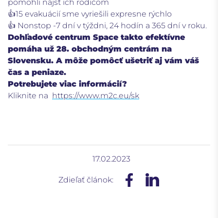
pomohli nájsť ich rodičom
👍15 evakuácií sme vyriešili expresne rýchlo
👍 Nonstop -7 dní v týždni, 24 hodín a 365 dní v roku.
Dohľadové centrum Space takto efektívne
pomáha už 28. obchodným centrám na
Slovensku.
A môže pomôcť ušetriť aj vám váš
čas a peniaze.
Potrebujete viac informácií?
Kliknite na
https://www.m2c.eu/sk
17.02.2023
Zdieľať článok: