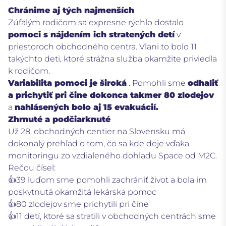
Chránime aj tých najmenších
Zúfalým rodičom sa expresne rýchlo dostalo
pomoci s nájdením ich stratených detí
v
priestoroch obchodného centra.
Vlani to bolo 11
takýchto deti, ktoré strážna služba okamžite priviedla
k rodičom.
Variabilita pomoci je široká
.
Pomohli sme
odhaliť
a prichytiť pri čine dokonca takmer 80 zlodejov
a
nahlásených bolo aj 15 evakuácií.
Zhrnuté a podčiarknuté
Už 28. obchodných centier na Slovensku má
dokonalý prehľad o tom, čo sa kde deje vďaka
monitoringu zo vzdialeného dohľadu Space od M2C.
Rečou čísel:
👍39 ľuďom sme pomohli zachrániť život a bola im
poskytnutá okamžitá lekárska pomoc
👍80 zlodejov sme prichytili pri čine
👍11 detí, ktoré sa stratili v obchodných centrách sme