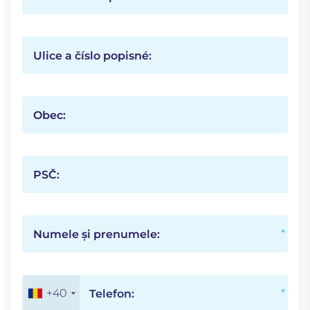
Ulice a číslo popisné:
Obec:
PSČ:
Numele și prenumele:
+40
Telefon: