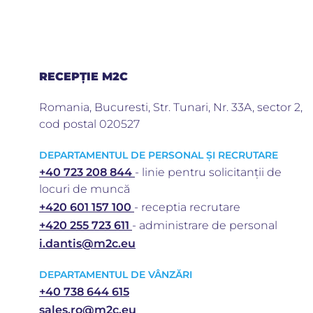
RECEPȚIE M2C
Romania, Bucuresti, Str. Tunari, Nr. 33A, sector 2,
cod postal 020527
DEPARTAMENTUL DE PERSONAL ȘI RECRUTARE
+40 723 208 844
- linie pentru solicitanții de
locuri de muncă
+420 601 157 100
- receptia recrutare
+420 255 723 611
- administrare de personal
i.dantis@m2c.eu
DEPARTAMENTUL DE VÂNZĂRI
+40 738 644 615
sales.ro@m2c.eu