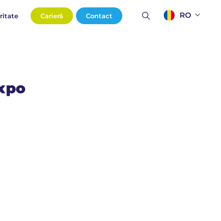
RO
ritate
Carieră
Contact
Expo