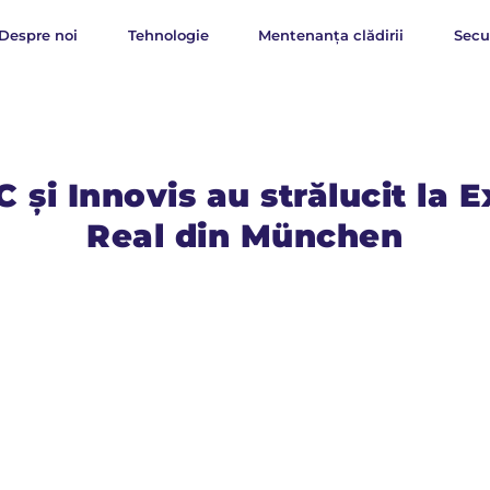
Despre noi
Tehnologie
Mentenanța clădirii
Secu
 și Innovis au strălucit la 
Real din München