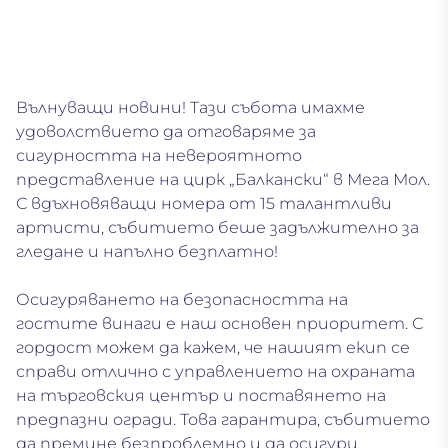
Вълнуващи новини! Тази събота имахме
удоволствието да отговаряме за
сигурността на невероятното
представление на цирк „Балкански“ в Мега Мол.
С вдъхновяващи номера от 15 талантливи
артисти, събитието беше задължително за
гледане и напълно безплатно!
Осигуряването на безопасността на
гостите винаги е наш основен приоритет. С
гордост можем да кажем, че нашият екип се
справи отлично с управлението на охраната
на търговския център и поставянето на
предпазни огради. Това гарантира, събитието
да премине безпроблемно и да осигури